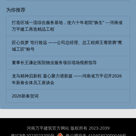
为你推荐
打造区域一流综合服务基地，使六十年老院“焕生” ---河南省
万平建工再造精品工程
匠心筑梦 笃行致远 ——公司总经理、总工程师王骞荣膺“鹰
城工匠”称号
董事长王谦赴医院物业服务项目现场视察指导
龙马精神启新程 凝心聚力谱新篇 ——河南省万平召开2026
年新春全体员工座谈会
2026新春贺词
河南万平建筑官方网站 版权所有 2023-2039
豫ICP备2023023200号
豫公网安备 41040302000049号