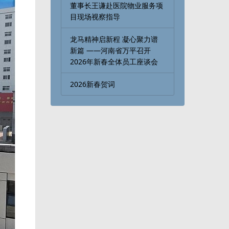
董事长王谦赴医院物业服务项
目现场视察指导
龙马精神启新程 凝心聚力谱
新篇 ——河南省万平召开
2026年新春全体员工座谈会
2026新春贺词