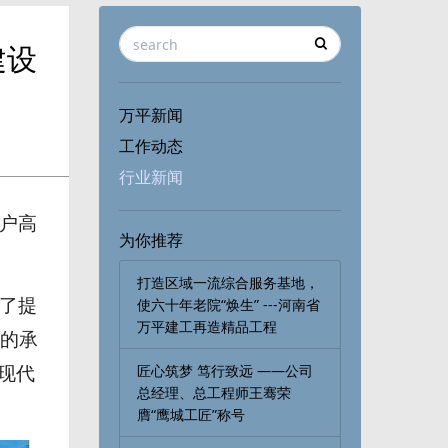
建设
万平新闻
工作动态
行业新闻
户高
为你推荐
打造区域一流综合服务基地，
使六十年老院“焕生” ---河南省
了提
万平建工再造精品工程
的承
匠心筑梦 笃行致远 ——公司
现代
总经理、总工程师王骞荣
膺“鹰城工匠”称号