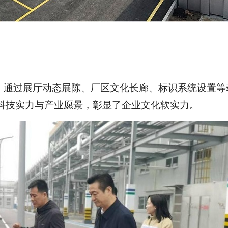
，
通过展厅动态展陈、厂区文化长廊、标识系统
设置
等
科技实力与产业愿景，
彰显了
企业文化
软实力
。