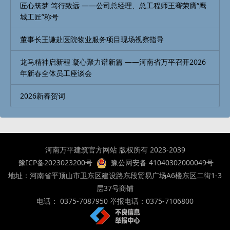
匠心筑梦 笃行致远 ——公司总经理、总工程师王骞荣膺“鹰
城工匠”称号
董事长王谦赴医院物业服务项目现场视察指导
龙马精神启新程 凝心聚力谱新篇 ——河南省万平召开2026
年新春全体员工座谈会
2026新春贺词
河南万平建筑官方网站 版权所有 2023-2039
豫ICP备2023023200号
豫公网安备 41040302000049号
地址：河南省平顶山市卫东区建设路东段贸易广场A6楼东区二街1-3
层37号商铺
电话： 0375-7087950 举报电话：0375-7106800