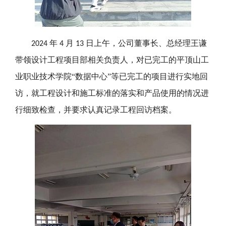
年
月
日上午，公司
董事长、总经理王谦
2024
4
13
带领设计工程项目部相关负责人，
对已完工的平顶山工
业职业技术学院“数据中心”
等已完工的项目进行实地回
访，就
工程设计和
施工
标准
的落实和产品使用的情况
进
行
细致
检查，并
要求认真
记录
工程回访档案
。