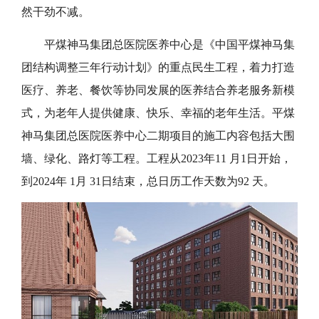
然干劲不减。
平煤神马集团总医院医养中心是《中国平煤神马集
团结构调整三年行动计划》的重点民生工程，着力打造
医疗、养老、餐饮等协同发展的医养结合养老服务新模
式，为老年人提供健康、快乐、幸福的老年生活
。
平煤
神马集团总医院医养中心二期项目
的施工内容包括
大围
墙、绿化、路灯
等
工程
。
工程从
2023年11 月1日开始
，
到
2024年 1月 31日结束
，
总日历工作天数为
92 天。