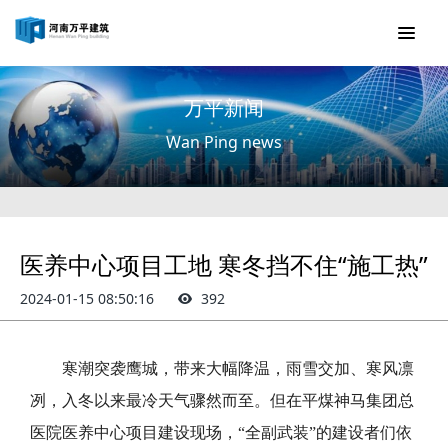
万平新闻
Wan Ping news
医养中心项目工地 寒冬挡不住“施工热”
2024-01-15 08:50:16
392
寒潮突袭
鹰城
，带来大幅降温，雨雪交加、寒风凛
冽，入冬以来最冷天气骤然而至
。
但在
平煤神马集团总
医院医养中心
项目建设现场，
“全副武装”的建设者们依