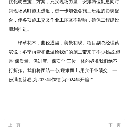
优化调整施工方案
，
充实现场力量，安排两位副总同时
到现场紧盯施工进度，
进一步加强
各施工班组的
协调配
合
，
使
各项施工交叉作业工序互不影响
，
确保
工程建设
顺利推进
。
绿草
花木
，
曲径通幽，
美景初现。
项目
副
总
经理
蔡
斌
说
：
冬季
雨雪和
低温给我们的施工带来了不少挑战
,但
是‘保质量、保进度
、
保安全
’三位一体的标准我们绝不
打折扣。我们将团结一心,迎难而上,用实干业绩交上一
份满意答卷,为2023年作结,为2024年开篇!”
上一页
下一页