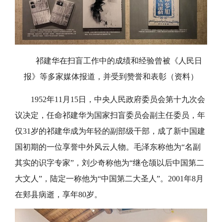
祁建华在扫盲工作中的成绩和经验曾被《人民日
报》等多家媒体报道，并受到赞誉和表彰（资料）
1952年
11月15日，中央人民政府委员会第十九次会
议决定，任命
祁建华为
国家扫盲委员会副主任
委员
，年
仅31岁的祁建华成为年轻的副部级干部
，成了
新中国建
国初期的一位享誉中外风云人物
。
毛泽东称他为“名副
其实的识字专家”，刘少奇称他为“继仓颉以后中国第二
大文人”，陆定一称他为“中国第二大圣人”。2001年8月
在郏县病逝，享年80岁。