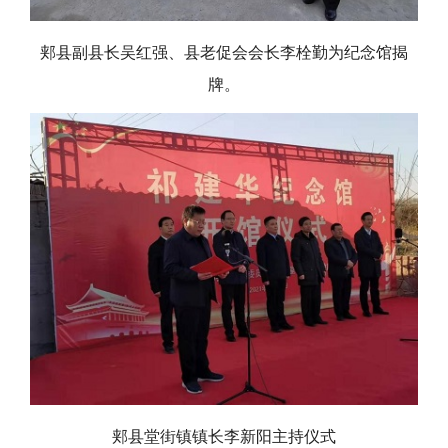
郏县副县长吴红强、县老促会会长李栓勤为纪念馆揭
牌。
郏县堂街镇镇长李新阳主持仪式