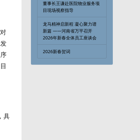
董事长王谦赴医院物业服务项
目现场视察指导
龙马精神启新程 凝心聚力谱
新篇 ——河南省万平召开
并对
2026年新春全体员工座谈会
，发
2026新春贺词
工序
项目
，具