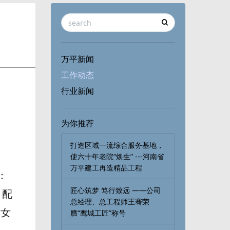
万平新闻
工作动态
行业新闻
为你推荐
打造区域一流综合服务基地，
使六十年老院“焕生” ---河南省
万平建工再造精品工程
：
匠心筑梦 笃行致远 ——公司
、配
总经理、总工程师王骞荣
男女
膺“鹰城工匠”称号